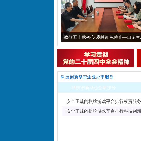
致敬五十载初心 赓续红色荣光—山东生..
科技创新动态企业办事服务
科技创新动态创新服务
安全正规的棋牌游戏平台排行权责服
安全正规的棋牌游戏平台排行科技创