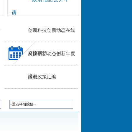
请
创新科技创新动态在线
作
交流互动
科技创新动态创新年度
报表
科创政策汇编
场
--重点科研院校--